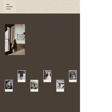
LLEGAR A CONOCERME
Mi amor por la fotografía comenzó cuando tenía 13 años. Cuando los fotógrafos eran
pocos, Instagram se estaba volviendo popular y la mayor parte de la inspiración
procedía de Tumblr. Comencé humildemente en el patio trasero de la casa de mis padres
donde las plantas y los árboles eran mis modelos. Me gradué en plantas y árboles y
comencé a tomar fotografías de mis amigos... todo.el.tiempo. En ese momento, soñaba
con ser algún día un retratista famoso, con la esperanza de ver mi trabajo en revistas.
Ahora las revistas están prácticamente obsoletas y ciertamente nunca me hice famoso.
Aunque estoy bien con eso. Me di cuenta de que prospero más en la simplicidad de ser
humano. Veo momentos que parecen "un martes más" y los capturo. Me encanta eso de
mí. La capacidad de ver lo pequeño, lo simple y lo bello. Después del embarazo y
nacimiento de mi hijo en 2023, me di cuenta de que lo simple realmente es mejor. Todos
empezamos de manera inocente y simple, pero esos son los momentos que más
importan al final del día. Los momentos en familia, los momentos con nuestros
amores y los momentos con nosotros mismos. Éstas son las alegrías silenciosas que
aprecio a medida que el tiempo pasa como el reloj de arena que nos sentamos y
observamos en silencio.
Traigo este enfoque simple a mis sesiones. No me gusta posar demasiado porque, para
ser honesto, parece inventado y poco realista en esos momentos simples que todos
amamos. Disfruto sentarme y ver cómo se desarrollan los momentos, el amor se conecta
y los humanos son humanos. Noto estos fragmentos de tiempo.
27 años
Madre
Esposa